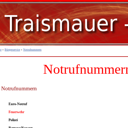
te
»
Bürgerservice
»
Notrufnummern
Notrufnummer
e Notrufnummern
Euro-Notruf
Feuerwehr
Polizei
Rettung/Notarzt