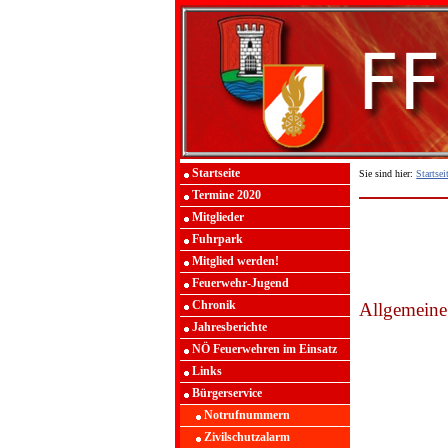
Startseite
Sie sind hier:
Startsei
Termine 2020
Mitglieder
Fuhrpark
Mitglied werden!
Feuerwehr-Jugend
Chronik
Allgemein
Jahresberichte
NÖ Feuerwehren im Einsatz
Links
Bürgerservice
Notrufnummern
Zivilschutzalarm