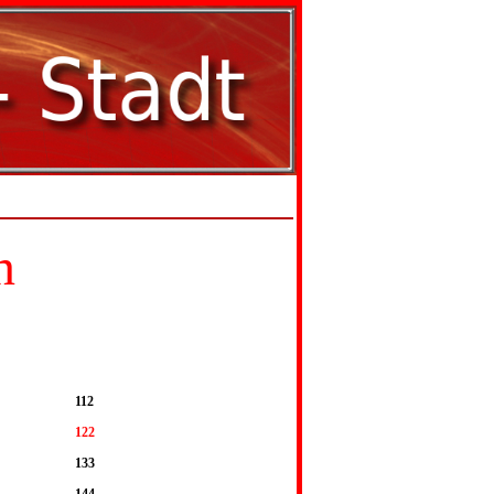
n
112
122
133
144