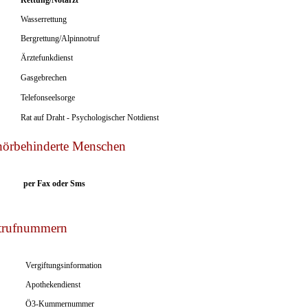
Wasserrettung
Bergrettung/Alpinnotruf
Ärztefunkdienst
Gasgebrechen
Telefonseelsorge
Rat auf Draht - Psychologischer Notdienst
 hörbehinderte Menschen
per Fax oder Sms
otrufnummern
Vergiftungsinformation
Apothekendienst
Ö3-Kummernummer